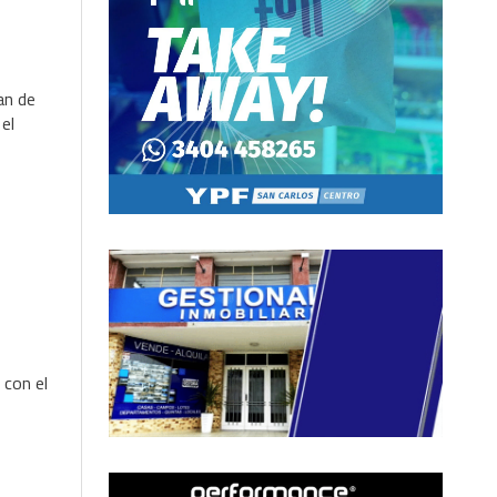
an de
el
 con el