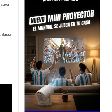
iativa
a Bassi