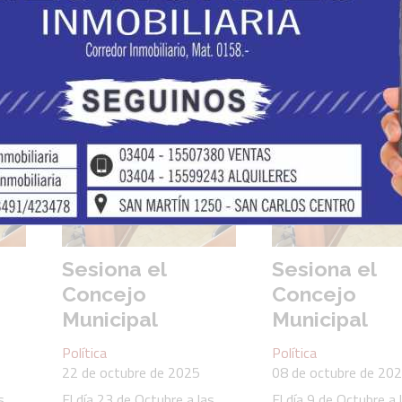
Sesiona el
Sesiona el
Concejo
Concejo
Municipal
Municipal
Política
Política
22 de octubre de 2025
08 de octubre de 20
s
El día 23 de Octubre a las
El día 9 de Octubre a 