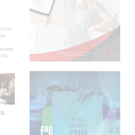
s 12:00
ejo
arrollar
 Día:
as