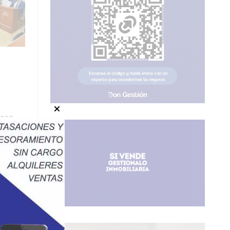
2025
e a las
l
Sesión
arrollar
 Día: