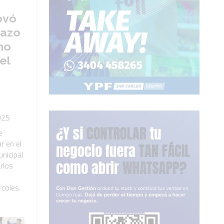
ovó
tazo
mo
el
025
e
r en el
nicipal
rlos
coles.