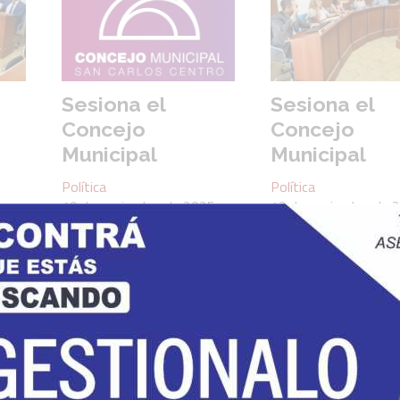
Sesiona el
Sesiona el
Concejo
Concejo
Municipal
Municipal
Política
Política
19 de noviembre de 2025
12 de noviembre de 
as
El día 20 de Noviembre a las
El día 13 de Noviembr
12:00 hs., se reunirá el
12:00 hs., se reunirá e
sión
Concejo Municipal en Sesión
Concejo Municipal en 
ollar
Ordinaria, a fin de desarrollar
Ordinaria, a fin de des
a:
el siguiente Orden del Día:
el siguiente Orden del