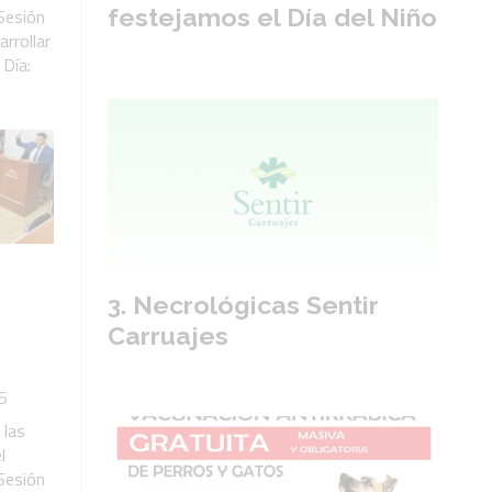
festejamos el Día del Niño
Sesión
arrollar
 Día:
Necrológicas Sentir
Carruajes
5
 las
l
Sesión