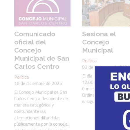
Comunicado
Sesiona el
oficial del
Concejo
Concejo
Municipal
Municipal de San
Política
Carlos Centro
03 de diciembre de 2025
El día 4 de Diciembre a l
Política
12:00 hs., se reunirá el
10 de diciembre de 2025
Concejo Municipal en Se
El Concejo Municipal de San
Ordinaria, a fin de desarr
Carlos Centro desmiente de
el siguiente Orden del Dí
manera categórica y
contundente las
afirmaciones difundidas
públicamente por la concejal