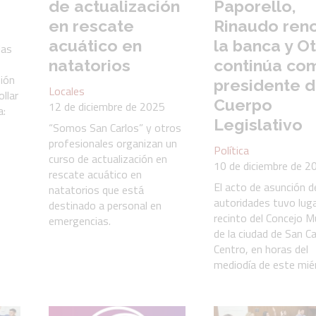
de actualización
Paporello,
en rescate
Rinaudo ren
acuático en
la banca y O
las
natatorios
continúa co
sión
presidente d
Locales
ollar
Cuerpo
12 de diciembre de 2025
a:
Legislativo
“Somos San Carlos” y otros
profesionales organizan un
Política
curso de actualización en
10 de diciembre de 2
rescate acuático en
El acto de asunción d
natatorios que está
autoridades tuvo luga
destinado a personal en
recinto del Concejo Mu
emergencias.
de la ciudad de San Ca
Centro, en horas del
mediodía de este miér