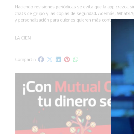
Haciendo revisiones periódicas se evita que la app crezca si
chats de grupo y las copias de seguridad. Además, WhatsAp
y personalización para quienes quieren más control sobre su
LA CIEN