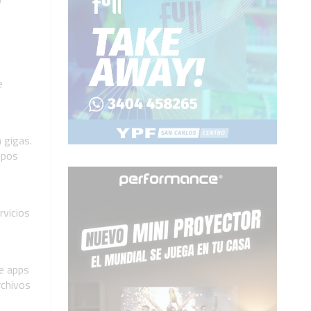
y
e
 gigas.
upos
rvicios
de apps
rchivos