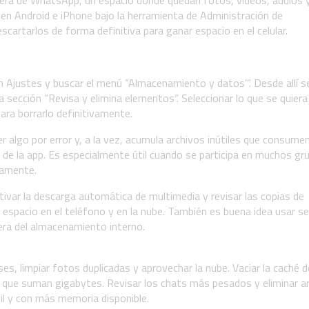
era de WhatsApp, un espacio donde quedan fotos, videos, audios 
 en Android e iPhone bajo la herramienta de Administración de
artarlos de forma definitiva para ganar espacio en el celular.
n Ajustes y buscar el menú “Almacenamiento y datos’”. Desde allí s
sección “Revisa y elimina elementos”. Seleccionar lo que se quiera
para borrarlo definitivamente.
 algo por error y, a la vez, acumula archivos inútiles que consumen
y de la app. Es especialmente útil cuando se participa en muchos gr
camente.
ivar la descarga automática de multimedia y revisar las copias de
espacio en el teléfono y en la nube. También es buena idea usar se
ra del almacenamiento interno.
ses, limpiar fotos duplicadas y aprovechar la nube. Vaciar la caché 
que suman gigabytes. Revisar los chats más pesados y eliminar a
l y con más memoria disponible.