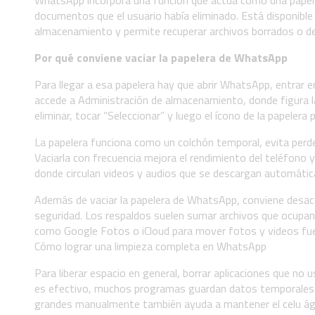
WhatsApp incorpora una función que actúa como una papel
documentos que el usuario había eliminado. Está disponible
almacenamiento y permite recuperar archivos borrados o desc
Por qué conviene vaciar la papelera de WhatsApp
Para llegar a esa papelera hay que abrir WhatsApp, entrar e
accede a Administración de almacenamiento, donde figura la 
eliminar, tocar “Seleccionar” y luego el ícono de la papelera 
La papelera funciona como un colchón temporal, evita perder
Vaciarla con frecuencia mejora el rendimiento del teléfono 
donde circulan videos y audios que se descargan automáti
Además de vaciar la papelera de WhatsApp, conviene desact
seguridad. Los respaldos suelen sumar archivos que ocupan 
como Google Fotos o iCloud para mover fotos y videos fue
Cómo lograr una limpieza completa en WhatsApp
Para liberar espacio en general, borrar aplicaciones que no u
es efectivo, muchos programas guardan datos temporales 
grandes manualmente también ayuda a mantener el celu ági