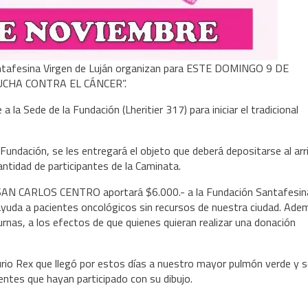
afesina Virgen de Luján organizan para ESTE DOMINGO 9 DE
UCHA CONTRA EL CÁNCER”.
a la Sede de la Fundación (Lheritier 317) para iniciar el tradicional
 Fundación, se les entregará el objeto que deberá depositarse al arr
cantidad de participantes de la Caminata.
 SAN CARLOS CENTRO aportará $6.000.- a la Fundación Santafesin
ayuda a pacientes oncológicos sin recursos de nuestra ciudad. Ade
urnas, a los efectos de que quienes quieran realizar una donación
aurio Rex que llegó por estos días a nuestro mayor pulmón verde y 
entes que hayan participado con su dibujo.