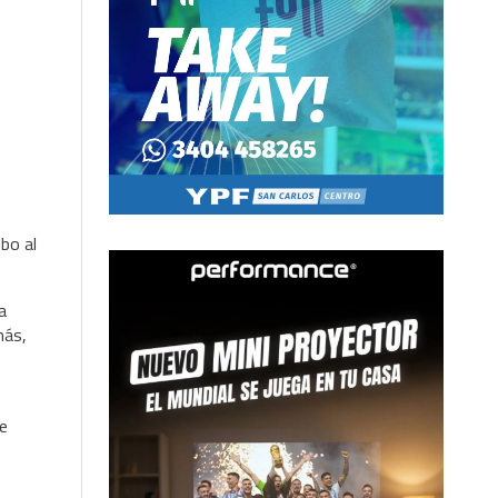
ibo al
a
más,
se