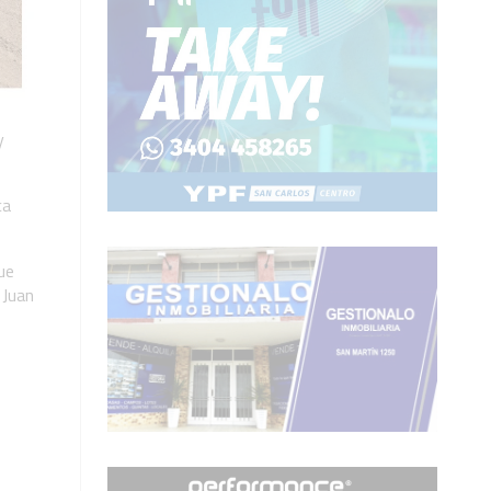
y
ca
ue
 Juan