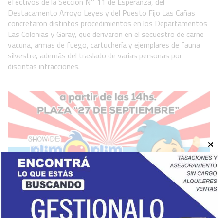
efectivos de la Sección N° 11 de Esperanza, del
Destacamento Arroyo Leyes y del Puesto Fijo Las Cañas
concretaron distintos procedimientos en los Departamentos
Las Colonias y Garay, que derivaron en el secuestro de carne
vacuna, armas de fuego, cartuchería y ejemplares de fauna
silvestre, además del traslado de varias personas por
distintas infracciones.
En San Carlos Sud festejamos el Día