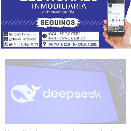
del Niño
Locales
06 de agosto de 2026
Organizado por la Comuna local, el próximo Domingo 9 de
Agosto a partir de las 14 h. en la Plaza “27 de Septiembre”, se
llevarán a cabo los tradicionales festejos por el DÍA DEL
NIÑO, con la presentación del “SHOW DE PLIM PLIM”.