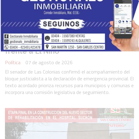
Pirola pidió aprovechar la
anticipación para ejecutar obras
frente a El Niño
Política
07 de agosto de 2026
El senador de Las Colonias confirmó el acompañamiento del
bloque justicialista a la declaración de emergencia provincial. El
texto acordado prioriza recursos para municipios y comunas e
incorpora una comisión legislativa de seguimiento.