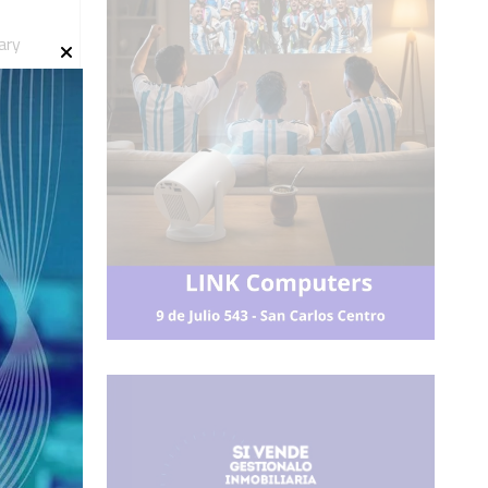
ary
idieron
os
para
ns y en