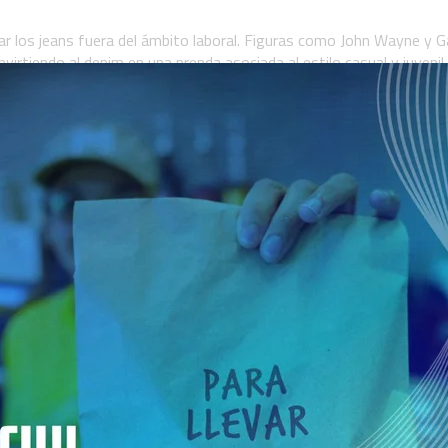
r los jeans fuera del ámbito laboral. Figuras como John Wayne y G
irtiendo al denim en una prenda asociada al estilo casual y juvenil.
 el pequeño bolsillo sobrevivió al paso del tiempo y las marcas dec
s, llaves, auriculares, encendedores, pendrives o pequeños objet
ncuentran utilidad, pero su tamaño reducido sigue siendo práctico 
s grandes.
formó en un detalle característico del diseño tradicional de los jea