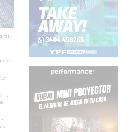
turas,
que se
ado
antes
és
 el
cos