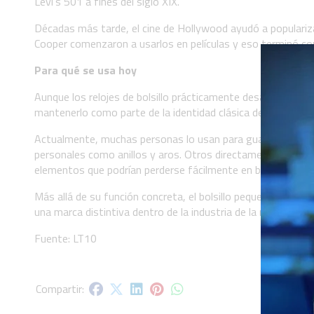
Levi's 501 a fines del siglo XIX.
Décadas más tarde, el cine de Hollywood ayudó a populariza
Cooper comenzaron a usarlos en películas y eso terminó conv
Para qué se usa hoy
Aunque los relojes de bolsillo prácticamente desaparecieron,
mantenerlo como parte de la identidad clásica del jean.
Actualmente, muchas personas lo usan para guardar moneda
personales como anillos y aros. Otros directamente no le e
elementos que podrían perderse fácilmente en bolsillos má
Más allá de su función concreta, el bolsillo pequeño se trans
una marca distintiva dentro de la industria de la moda.
Fuente: LT10