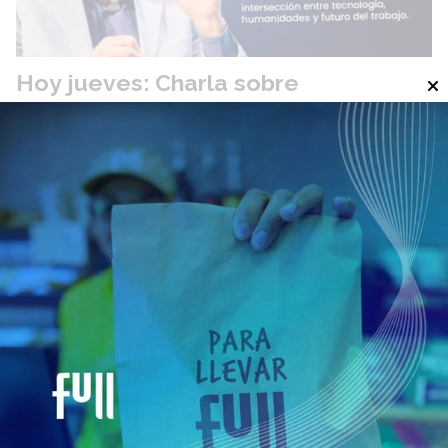
Hoy jueves: Charla sobre
Inteligencia Artificial
Locales
06 de agosto de 2026
El GOBIERNO DE SAN CARLOS CENTRO y el Centro de
Aprendizaje Universitario San Carlos Centro de la
UNIVERSIDAD SIGLO 21 invitan a la Charla sobre
INTELIGENCIA ARTIFICIAL que brindará el Magister Andrés
Pallaro, Director del Observatorio del Futuro de dicha casa de
estudios, docente, investigador, consultor y conferencista
especializado en la intersección entre tecnología,
humanidades y futuro del trabajo.