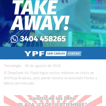
DeepSeek sacudió el mercado de
las IA y lanzó un modelo más barato
que otras herramientas
Tecnología
06 de agosto de 2026
El DeepSeek V4-Flash logra costos mínimos en tests de
Artificial Analysis, pero pierde terreno en precisión frente a
líderes del mercado.