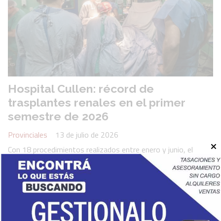
Hospital Cullen: récord de
trasplantes renales en el primer
semestre de 2026
Provinciales
13 de julio de 2026
Con 18 procedimientos realizados entre enero y junio, el
Hospital Cullen registró el mejor primer semestre desde la
creación de la Unidad de Nefrología y Trasplante, en 2012. En
mayo, además, alcanzó los 300 trasplantes renales
efectuados.