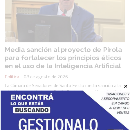
Media sanción al proyecto de Pirola
para fortalecer los principios éticos
en el uso de la Inteligencia Artificial
Política
08 de agosto de 2026
La Cámara de Senadores de Santa Fe dio media sanción a la
iniciativa presentada por Rubén Pirola que modifica el artículo
12 de la Ley 14.256 e incorpora la adhesión provincial a la
Recomendación sobre la Ética de la Inteligencia Artificial de la
UNESCO. El proyecto suma estándares internacionales
vinculados con derechos humanos, privacidad, transparencia,
responsabilidad y equidad y avanza en consonancia con los
nuevos derechos digitales incorporados a la Constitución