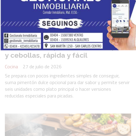
Receta de arepas rellenas con pollo
y cebollas, rápida y fácil
Cocina
27 de julio de 2026
Se prepara con pocos ingredientes simples de conseguir,
suma pimentón dulce opcional para dar sabor y permite servir
seis unidades como plato principal o hacer versiones
reducidas especiales para picadas.