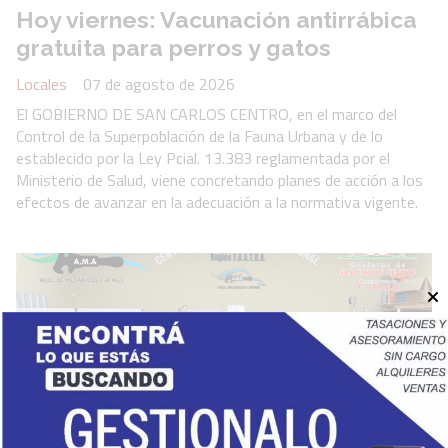
Hoy viernes: Vacunación antirrábica
gratuita para perros y gatos
Locales
07 de agosto de 2026
El GOBIERNO DE SAN CARLOS CENTRO, en el marco del
Control de la Superpoblación de la Fauna Urbana y de lo
establecido por la Ley Pcial. 13.383 reglamentada por el
Ministerio de Salud, viene concretando planes de acción a los
efectos de avanzar en la adecuación a la normativa vigente.