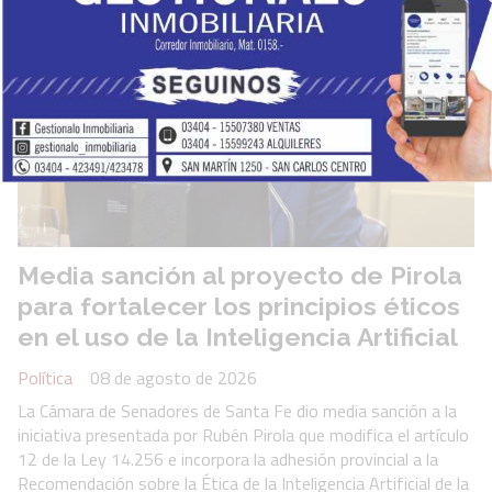
Media sanción al proyecto de Pirola
para fortalecer los principios éticos
en el uso de la Inteligencia Artificial
Política
08 de agosto de 2026
La Cámara de Senadores de Santa Fe dio media sanción a la
iniciativa presentada por Rubén Pirola que modifica el artículo
12 de la Ley 14.256 e incorpora la adhesión provincial a la
Recomendación sobre la Ética de la Inteligencia Artificial de la