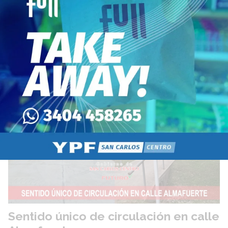
La Subcomisión de Fútbol Mayor del Club Deportivo Unión
Progresista (C.D.U.P.) de San Carlos Sud anunció la
reprogramación de su tradicional Hamburguesa Bingo, una
propuesta recreativa destinada a reunir a socios,
simpatizantes y vecinos de la comunidad en una noche de
entretenimiento.
Sentido único de circulación en calle