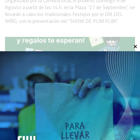
Organizado por la Comuna local, el próximo Domingo 9 de
Agosto a partir de las 14 h. en la Plaza “27 de Septiembre”, se
llevarán a cabo los tradicionales festejos por el DÍA DEL
NIÑO, con la presentación del “SHOW DE PLIM PLIM”.
“Hamburguesa Bingo” se realizará
este viernes 7 de agosto
Polideportivo
06 de agosto de 2026