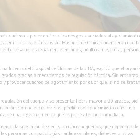
país vuelven a poner en foco los riesgos asociados al agotamiento 
las térmicas, especialistas del Hospital de Clínicas advirtieron que la
amente la salud, especialmente en niños, adultos mayores y person
ina Interna del Hospital de Clínicas de la UBA, explicó que el organ
grados gracias a mecanismos de regulación térmica. Sin embargo, 
rio y provocar cuadros de agotamiento por calor que, si no se tratan
regulación del cuerpo y se presenta fiebre mayor a 39 grados, piel 
ntación, somnolencia, delirios, pérdida del conocimiento e incluso
rata de una urgencia médica que requiere atención inmediata.
r menos la sensación de sed, y en niños pequeños, que dependen de
las personas con patologías cardiovasculares, diabetes u otras