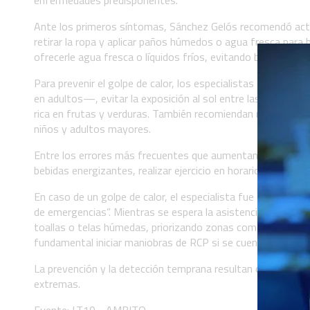
Ante los primeros síntomas, Sánchez Gelós recomendó actua
retirar la ropa y aplicar paños húmedos o agua fresca para b
ofrecerle agua fresca o líquidos fríos, evitando bebidas azuc
Para prevenir el golpe de calor, los especialistas sugieren
en adultos—, evitar la exposición al sol entre las 10 y las 17
rica en frutas y verduras. También recomiendan realizar ac
niños y adultos mayores.
Entre los errores más frecuentes que aumentan el riesgo se
bebidas energizantes, realizar ejercicio en horarios de máxim
En caso de un golpe de calor, el especialista fue contunden
de emergencias”. Mientras se espera la asistencia médica, s
toallas o telas húmedas, priorizando zonas como cuello, axil
fundamental iniciar maniobras de RCP si se cuenta con el en
La prevención y la detección temprana resultan claves par
extremas.
Fuente: LT10 - AMBITO