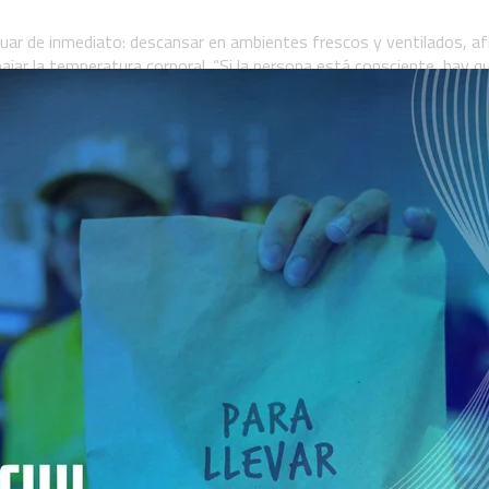
r de inmediato: descansar en ambientes frescos y ventilados, afl
ajar la temperatura corporal. “Si la persona está consciente, hay q
aradas, alcohólicas o calientes”, indicó.
 mantener una hidratación constante —al menos dos litros de agua p
, usar ropa clara, liviana y de algodón, y priorizar una alimentación l
tividad física en horarios de menor temperatura y extremar cuidado
 encuentran esperar a tener sed para tomar líquidos, consumir alc
o calor y utilizar ropa oscura o gruesa.
te: “No hay que perder tiempo y se debe activar de inmediato el si
e debe intentar bajar la temperatura corporal con agua fría, duchas
as e ingles. Si la persona pierde el conocimiento y no responde, es
trenamiento adecuado, hasta la llegada de los profesionales de la 
a evitar complicaciones en un contexto de temperaturas cada vez 