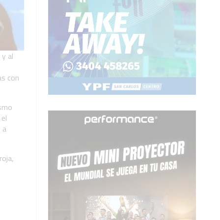
y al
as con
ismo
el
 a
roja,