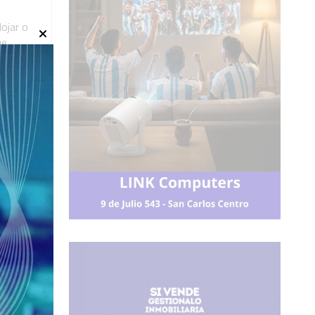
ojar o
ue
or día
iviana,
s con
ohol o
stema
,
salud.
más