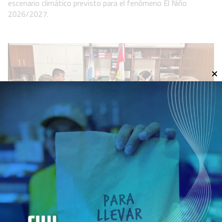
escenario climático previsto para el fenómeno El Niño
2026/2027.
Sesiona el Concejo Municipal
Política
29 de julio de 2026
El día 30 de Julio a las 12:00 hs., se reunirá el Concejo
Municipal en Sesión Ordinaria, a fin de desarrollar el siguiente