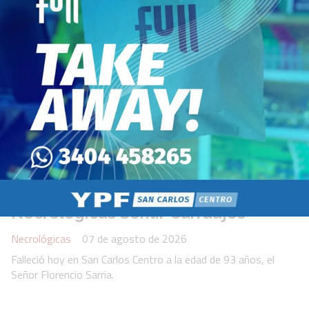
Orden del Día:
Necrológicas Sentir Carruajes
Necrológicas
07 de agosto de 2026
Falleció hoy en San Carlos Centro a la edad de 93 años, el
Señor Florencio Sarria.