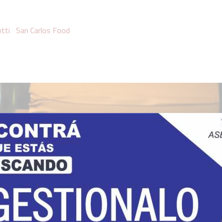
tti
San Carlos Food