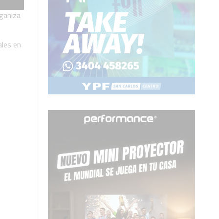
rganiza
ales en