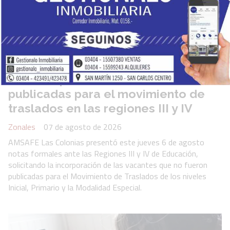
AMSAFE Las Colonias presentó el
reclamo por las vacantes no
publicadas para el movimiento de
traslados en las regiones III y IV
Zonales
07 de agosto de 2026
AMSAFE Las Colonias presentó este jueves 6 de agosto
notas formales ante las Regiones III y IV de Educación,
solicitando la incorporación de las vacantes que no fueron
publicadas para el Movimiento de Traslados de los niveles
Inicial, Primario y la Modalidad Especial.