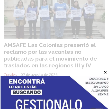
AMSAFE Las Colonias presentó el
reclamo por las vacantes no
publicadas para el movimiento de
traslados en las regiones III y IV
Zonales
07 de agosto de 2026
AMSAFE Las Colonias presentó este jueves 6 de agosto
notas formales ante las Regiones III y IV de Educación,
solicitando la incorporación de las vacantes que no fueron
publicadas para el Movimiento de Traslados de los niveles
Inicial, Primario y la Modalidad Especial.