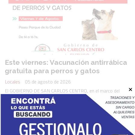
Este viernes: Vacunación antirrábica
gratuita para perros y gatos
Locales
05 de agosto de 2026
El GOBIERNO DE SAN CARLOS CENTRO, en el marco del
Control de la Superpoblación de la Fauna Urbana y de lo
establecido por la Ley Pcial. 13.383 reglamentada por el
Ministerio de Salud, viene concretando planes de acción a los
efectos de avanzar en la adecuación a la normativa vigente.