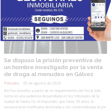
Se dispuso la prisión preventiva de
un hombre investigado por la venta
de droga al menudeo en Gálvez
Policiales
05 de agosto de 2026
Así fue resuelto a partir de un requerimiento del fiscal Julio
Lema en una audiencia desarrollada en los tribunales de la
ciudad de Santa Fe. Al imputado, que tiene 39 años, le
secuestraron marihuana destinada a ser comercializada al por