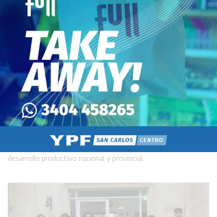
“El trabajo que tenemos por delante
es diversificar la economía
argentina”
Política
07 de agosto de 2026
Así lo expresó el economista Martín Rapetti en la jornada
organizada por la presidenta de la Cámara de Diputados, Clara
García, y el diputado Mariano Cuvertino, para analizar el
desarrollo productivo nacional y provincial.