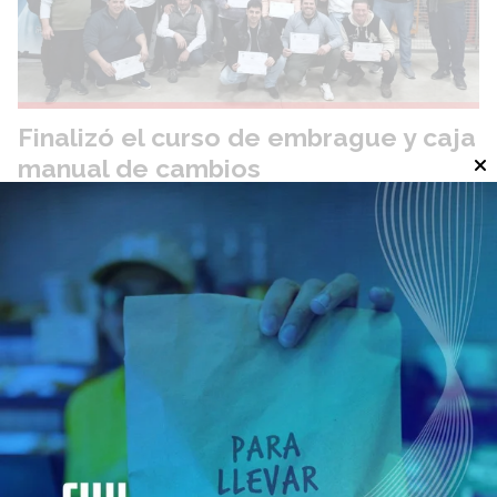
Finalizó el curso de embrague y caja
manual de cambios
Locales
07 de agosto de 2026
El GOBIERNO DE SAN CARLOS CENTRO continúa con el
desarrollo de Capacitaciones en Oficios relacionados a la
Mecánica en sus diferentes ramas, en coordinación con la
Asociación Mecánicos y Afines (A.M.A.).