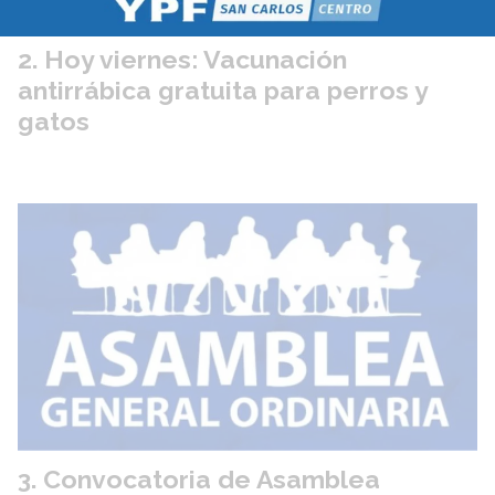
Hoy viernes: Vacunación
antirrábica gratuita para perros y
gatos
Convocatoria de Asamblea