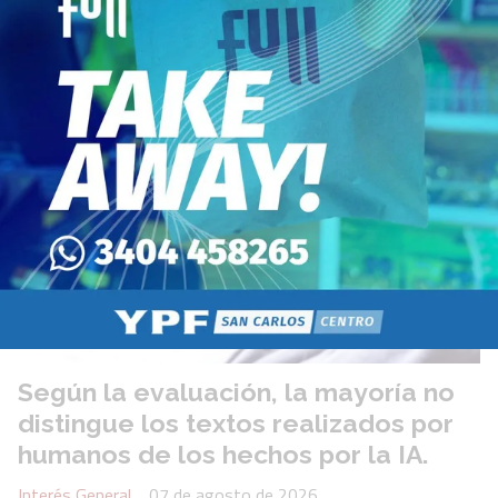
Android, permite grabar audios desde la pantalla principal y
compartirlos con varios contactos sin ingresar a
conversaciones individuales.
Según la evaluación, la mayoría no
distingue los textos realizados por
humanos de los hechos por la IA.
Interés General
07 de agosto de 2026