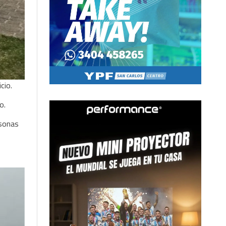
cio.
nto.
rsonas