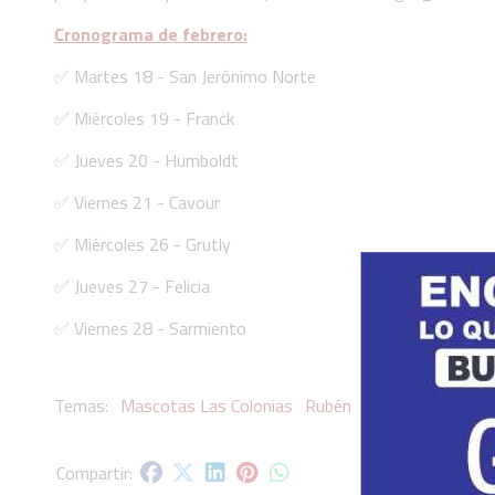
Cronograma de febrero:
✅ Martes 18 - San Jerónimo Norte
✅ Miércoles 19 - Franck
✅ Jueves 20 - Humboldt
✅ Viernes 21 - Cavour
✅ Miércoles 26 - Grutly
✅ Jueves 27 - Felicia
✅ Viernes 28 - Sarmiento
Mascotas Las Colonias
Rubén Pirola
Senador La