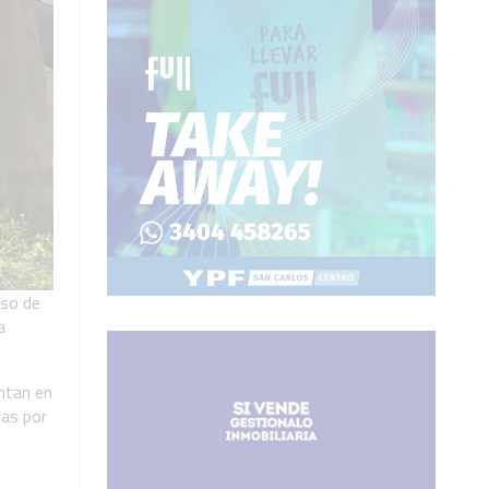
eso de
a
entan en
ias por